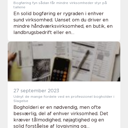
Bogføring fyn sådan får mindre virksomheder styr på
tallene
En solid bogføring er rygraden i enhver
sund virksomhed. Uanset om du driver en
mindre håndværksvirksomhed, en butik, en
landbrugsbedrift eller en
enkeltmandsvirksomhed på Fyn, er
regnskabet nøglen til overblik og tryghed.
Når tallene er opdaterede o...
27 september 2023
Udnyt de mange fordele ved en professionel bogholder i
Slagelse
Bogholderi er en nødvendig, men ofte
besværlig, del af enhver virksomhed. Det
kræver tålmodighed, nøjagtighed og en
solid forståelse af lovgivning og