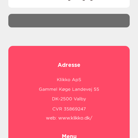
skattesystemer. I en by som Slagelse, hvor
små og mellem...
Adresse
web:
www.klikko.dk/
Menu