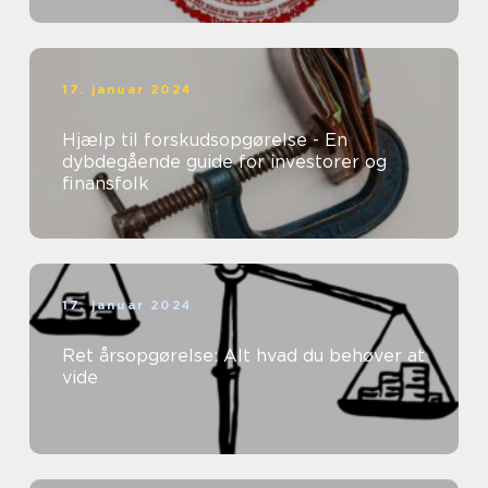
17. januar 2024
Hjælp til forskudsopgørelse - En
dybdegående guide for investorer og
finansfolk
17. januar 2024
Ret årsopgørelse: Alt hvad du behøver at
vide