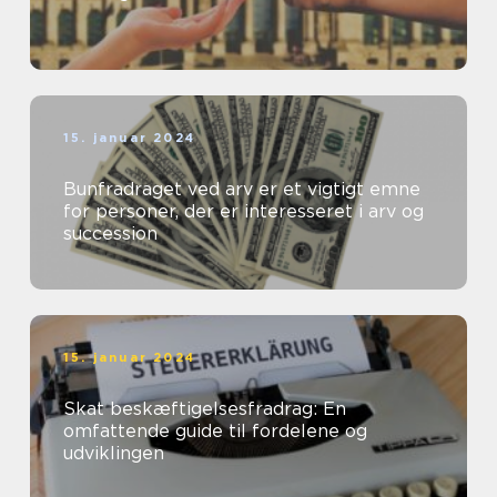
15. januar 2024
Bunfradraget ved arv er et vigtigt emne
for personer, der er interesseret i arv og
succession
15. januar 2024
Skat beskæftigelsesfradrag: En
omfattende guide til fordelene og
udviklingen