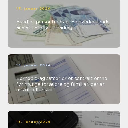
17. januar 2024
Hvad er personfradrag: En dybdegående
analyse af skattefradraget
16. januar 2024
Børnebidrag satser er et centralt emne
for mange forældre og familier, der er
adskilt eller skilt
16. januar 2024