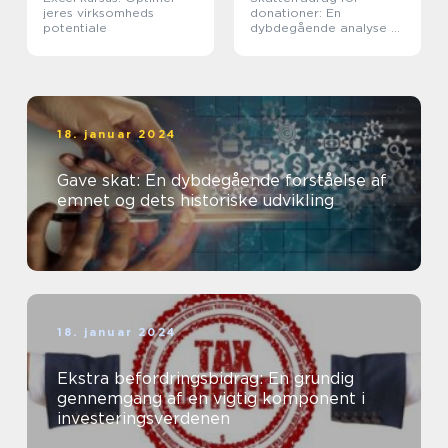
jeres virksomheds
donationer: En
potentiale
dybdegående analyse af
vigtigheden og
udviklingen af dette
emne
18. januar 2024
Gave skat: En dybdegående forståelse af
emnet og dets historiske udvikling
18. januar 2024
Ekstra befordringsbidrag: En grundig
gennemgang af en vigtig komponent i
investeringsverdenen