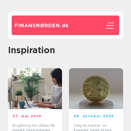
FINANSNØRDEN.
dk
inspiration
07. maj 2026
08. oktober 2025
Bogføring fyn sådan får
Salg af mønter: en
mindre virksomheder
komplet guide til pris,