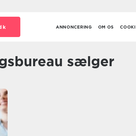
dk
ANNONCERING
OM OS
COOKI
ingsbureau sælger