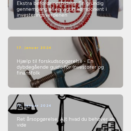
Ekstra befordringsbidrag: En grundig
gennemgang af en vigtig komponent i
investeringsverdenen
17. januar 2024
Hjælp til forskudsopgørelse - En
dybdegående guide for investorer og
finansfolk
17. januar 2024
Ret årsopgørelse: Alt hvad du behøver at
vide