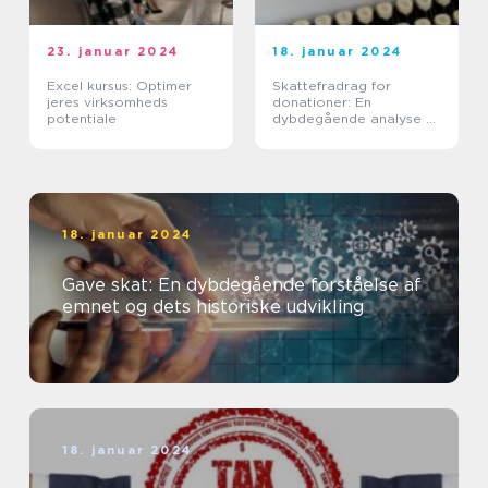
23. januar 2024
18. januar 2024
Excel kursus: Optimer
Skattefradrag for
jeres virksomheds
donationer: En
potentiale
dybdegående analyse af
vigtigheden og
udviklingen af dette
emne
18. januar 2024
Gave skat: En dybdegående forståelse af
emnet og dets historiske udvikling
18. januar 2024