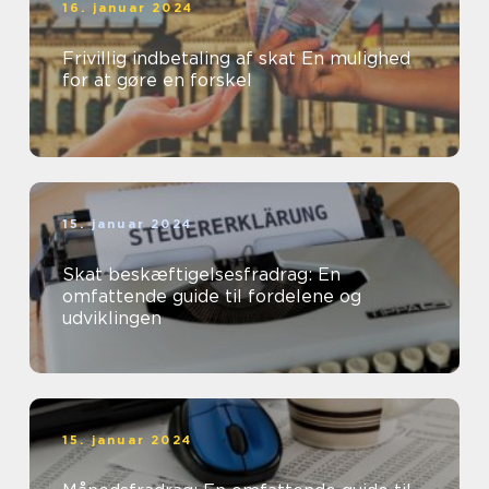
16. januar 2024
Frivillig indbetaling af skat En mulighed
for at gøre en forskel
15. januar 2024
Skat beskæftigelsesfradrag: En
omfattende guide til fordelene og
udviklingen
15. januar 2024