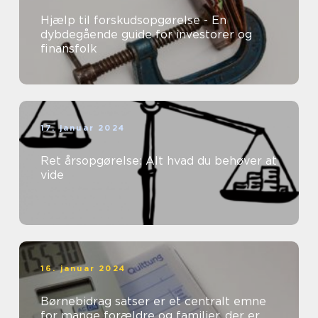
Hjælp til forskudsopgørelse - En
dybdegående guide for investorer og
finansfolk
17. januar 2024
Ret årsopgørelse: Alt hvad du behøver at
vide
16. januar 2024
Børnebidrag satser er et centralt emne
for mange forældre og familier, der er