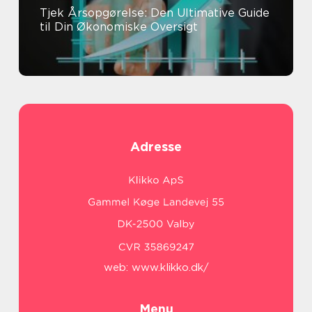
Tjek Årsopgørelse: Den Ultimative Guide
til Din Økonomiske Oversigt
Adresse
web:
www.klikko.dk/
Menu