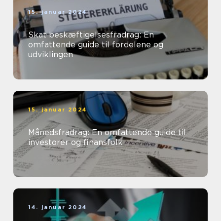
15. januar 2024
Skat beskæftigelsesfradrag: En
omfattende guide til fordelene og
udviklingen
15. januar 2024
Månedsfradrag: En omfattende guide til
investorer og finansfolk
14. januar 2024