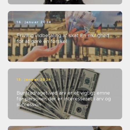
16. januar 2024
Frivillig indbetaling af skat En mulighed
for at gøre en forskel
15. januar 2024
Bunfradraget ved arv er et vigtigt emne
for personer, der er interesseret i arv og
succession