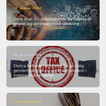
18. januar 2024
Gave skat: En dybdegående forståelse af
emnet og dets historiske udvikling
18. januar 2024
Ekstra befordringsbidrag: En grundig
gennemgang af en vigtig komponent i
investeringsverdenen
17. januar 2024