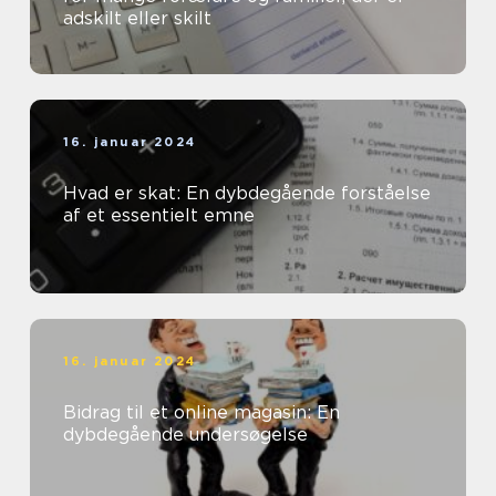
adskilt eller skilt
16. januar 2024
Hvad er skat: En dybdegående forståelse
af et essentielt emne
16. januar 2024
Bidrag til et online magasin: En
dybdegående undersøgelse