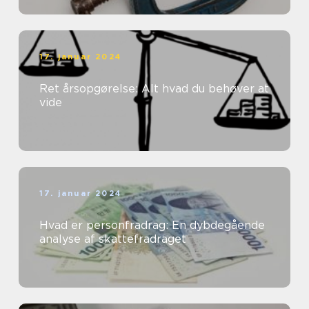
17. januar 2024
Ret årsopgørelse: Alt hvad du behøver at
vide
17. januar 2024
Hvad er personfradrag: En dybdegående
analyse af skattefradraget