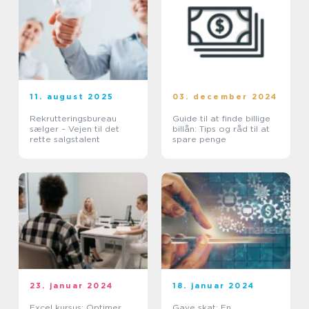
11. august 2025
03. december 2024
Rekrutteringsbureau
Guide til at finde billige
sælger – Vejen til det
billån: Tips og råd til at
rette salgstalent
spare penge
23. januar 2024
18. januar 2024
Excel kursus: Optimer
Gave skat: En