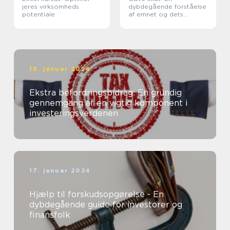
jeres virksomheds
dybdegående forståelse
potentiale
af emnet og dets
historiske udvikling
18. januar 2024
Ekstra befordringsbidrag: En grundig
gennemgang af en vigtig komponent i
investeringsverdenen
17. januar 2024
Hjælp til forskudsopgørelse - En
dybdegående guide for investorer og
finansfolk