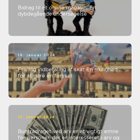
Bidrag til et online magasin: En
dybdegående undersøgelse
16. januar 2024
Frivillig indbetaling af skat En mulighed
for at gøre en forskel
15. januar 2024
Bunfradraget ved arv er et vigtigt emne
for personer, der er interesseret i arv og