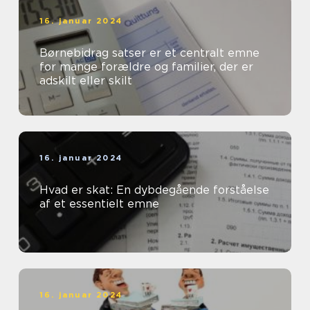
16. januar 2024
Børnebidrag satser er et centralt emne
for mange forældre og familier, der er
adskilt eller skilt
16. januar 2024
Hvad er skat: En dybdegående forståelse
af et essentielt emne
16. januar 2024