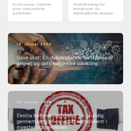
Excel kursus: Optimer
Skattefradrag for
jeres virksomheds
donationer: En
potentiale
dybdegående analyse af
vigtigheden og
udviklingen af dette
emne
18. januar 2024
Gave skat: En dybdegående forståelse af
emnet og dets historiske udvikling
18. januar 2024
Ekstra befordringsbidrag: En grundig
gennemgang af en vigtig komponent i
investeringsverdenen