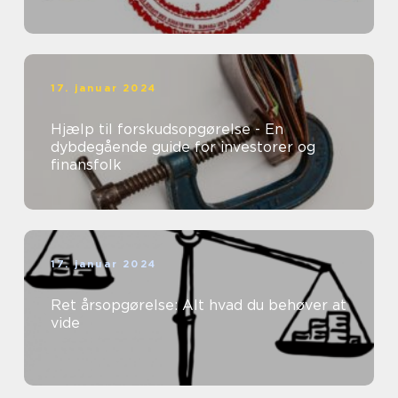
17. januar 2024
Hjælp til forskudsopgørelse - En
dybdegående guide for investorer og
finansfolk
17. januar 2024
Ret årsopgørelse: Alt hvad du behøver at
vide