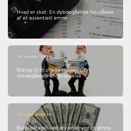
Hvad er skat: En dybdegående forståelse
af et essentielt emne
16. januar 2024
Bidrag til et online magasin: En
dybdegående undersøgelse
15. januar 2024
Bunfradraget ved arv er et vigtigt emne