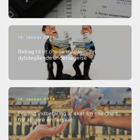
16. januar 2024
Bidrag til et online magasin: En
dybdegående undersøgelse
16. januar 2024
Frivillig indbetaling af skat En mulighed
for at gøre en forskel