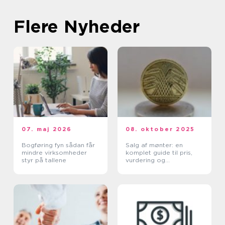
Flere Nyheder
07. maj 2026
08. oktober 2025
Bogføring fyn sådan får
Salg af mønter: en
mindre virksomheder
komplet guide til pris,
styr på tallene
vurdering og
salgskanaler