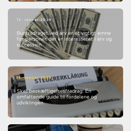
15. januar 2024
Bunfradraget ved arv er et vigtigt emne
for personer, der er interesseret i arv og
succession
15. januar 2024
Skat beskæftigelsesfradrag: En
omfattende guide til fordelene og
udviklingen