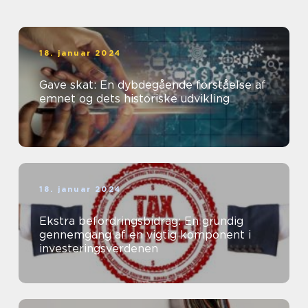
udviklingen af dette
emne
18. januar 2024
Gave skat: En dybdegående forståelse af
emnet og dets historiske udvikling
18. januar 2024
Ekstra befordringsbidrag: En grundig
gennemgang af en vigtig komponent i
investeringsverdenen