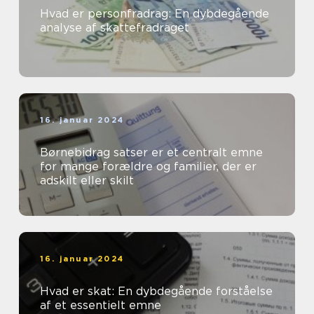
Hvad er personfradrag: En dybdegående
analyse af skattefradraget
16. januar 2024
Børnebidrag satser er et centralt emne
for mange forældre og familier, der er
adskilt eller skilt
16. januar 2024
Hvad er skat: En dybdegående forståelse
af et essentielt emne