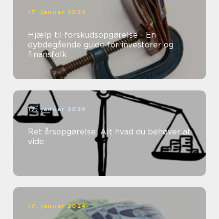
17. januar 2024
Hjælp til forskudsopgørelse - En
dybdegående guide for investorer og
finansfolk
17. januar 2024
Ret årsopgørelse: Alt hvad du behøver at
vide
17. januar 2024