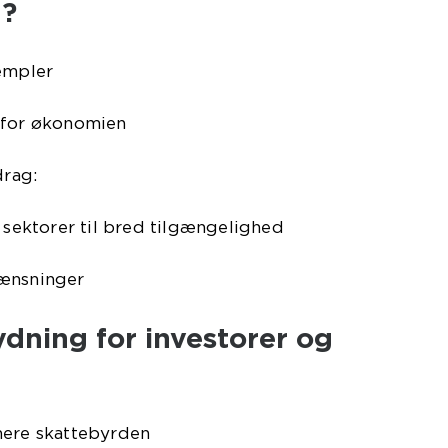
g?
sempler
 for økonomien
drag:
e sektorer til bred tilgængelighed
rænsninger
dning for investorer og
mere skattebyrden