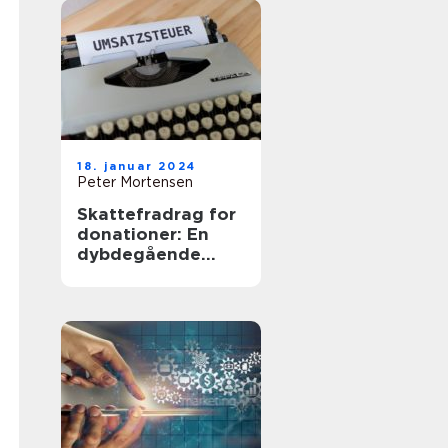
18. januar 2024
Peter Mortensen
Skattefradrag for
donationer: En
dybdegående
analyse af
vigtigheden og
udviklingen af
dette emne