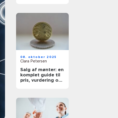
på tallene
08. oktober 2025
Clara Petersen
Salg af mønter: en
komplet guide til
pris, vurdering og
salgskanaler