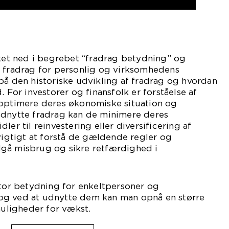
kket ned i begrebet “fradrag betydning” og
f fradrag for personlig og virksomhedens
på den historiske udvikling af fradrag og hvordan
. For investorer og finansfolk er forståelse af
 optimere deres økonomiske situation og
udnytte fradrag kan de minimere deres
ler til reinvestering eller diversificering af
 vigtigt at forstå de gældende regler og
gå misbrug og sikre retfærdighed i
stor betydning for enkeltpersoner og
og ved at udnytte dem kan man opnå en større
ligheder for vækst.