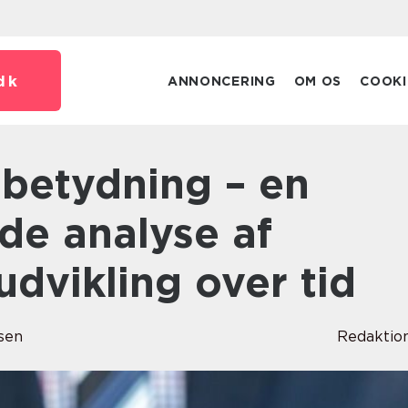
dk
ANNONCERING
OM OS
COOKI
e analyse af
udvikling over tid
sen
Redaktio