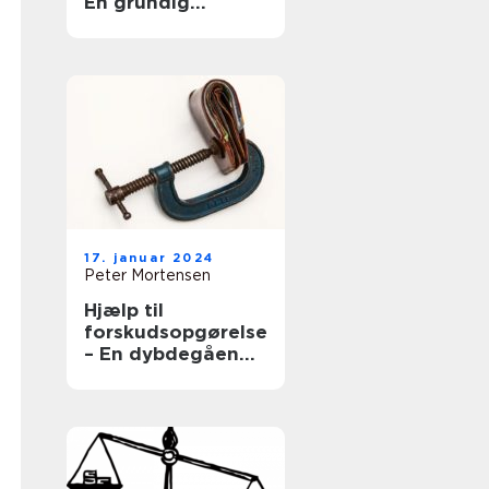
En grundig
gennemgang af
en vigtig
komponent i
investeringsverde
nen
17. januar 2024
Peter Mortensen
Hjælp til
forskudsopgørelse
– En dybdegående
guide for
investorer og
finansfolk