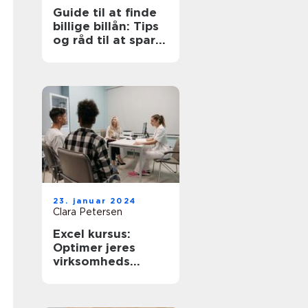
Guide til at finde
billige billån: Tips
og råd til at spare
penge
23. januar 2024
Clara Petersen
Excel kursus:
Optimer jeres
virksomheds
potentiale