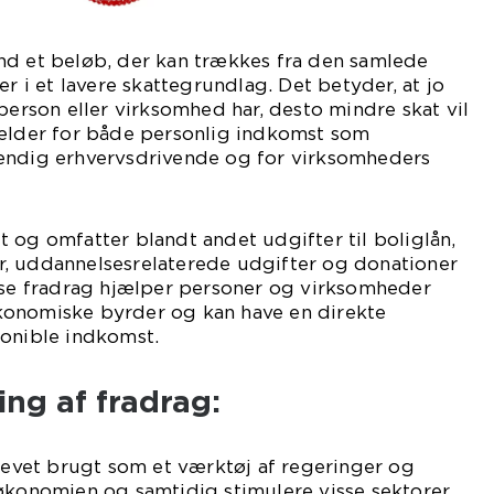
nd et beløb, der kan trækkes fra den samlede
er i et lavere skattegrundlag. Det betyder, at jo
 person eller virksomhed har, desto mindre skat vil
gælder for både personlig indkomst som
ændig erhvervsdrivende og for virksomheders
 og omfatter blandt andet udgifter til boliglån,
, uddannelsesrelaterede udgifter og donationer
isse fradrag hjælper personer og virksomheder
konomiske byrder og kan have en direkte
ponible indkomst.
ing af fradrag:
blevet brugt som et værktøj af regeringer og
økonomien og samtidig stimulere visse sektorer.