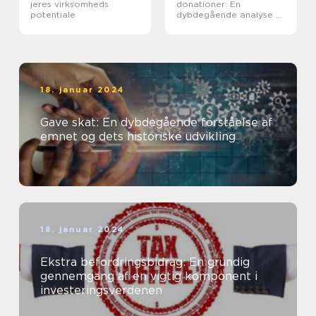
jeres virksomheds
donationer: En
potentiale
dybdegående analyse af
vigtigheden og
udviklingen af dette
emne
18. januar 2024
Gave skat: En dybdegående forståelse af
emnet og dets historiske udvikling
18. januar 2024
Ekstra befordringsbidrag: En grundig
gennemgang af en vigtig komponent i
investeringsverdenen