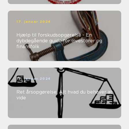
17. januar 2024
Hjælp til forskudsopgørelse - En
dybdegående guide for investorer og
finansfolk
17. januar 2024
Ret årsopgørelse: Alt hvad du behøver at
vide