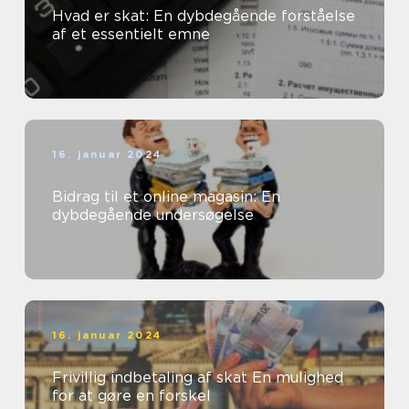
Hvad er skat: En dybdegående forståelse
af et essentielt emne
16. januar 2024
Bidrag til et online magasin: En
dybdegående undersøgelse
16. januar 2024
Frivillig indbetaling af skat En mulighed
for at gøre en forskel