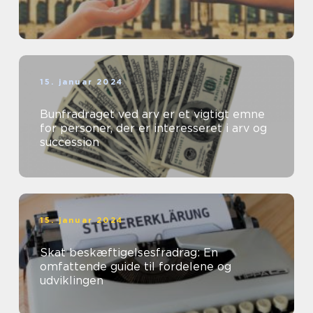
15. januar 2024
Bunfradraget ved arv er et vigtigt emne
for personer, der er interesseret i arv og
succession
15. januar 2024
Skat beskæftigelsesfradrag: En
omfattende guide til fordelene og
udviklingen