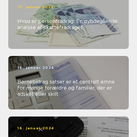
17. januar 2024
Hvad er personfradrag: En dybdegående
analyse af skattefradraget
16. januar 2024
Børnebidrag satser er et centralt emne
for mange forældre og familier, der er
adskilt eller skilt
16. januar 2024