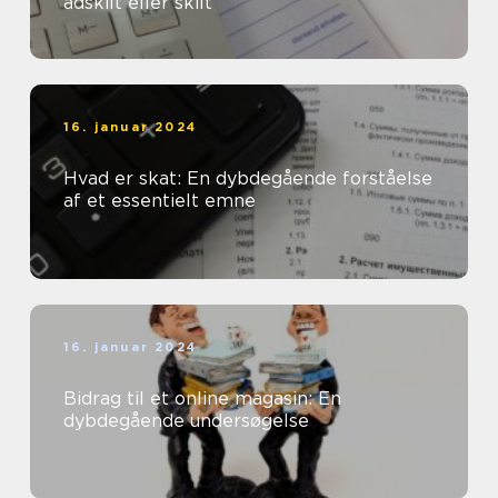
adskilt eller skilt
16. januar 2024
Hvad er skat: En dybdegående forståelse
af et essentielt emne
16. januar 2024
Bidrag til et online magasin: En
dybdegående undersøgelse