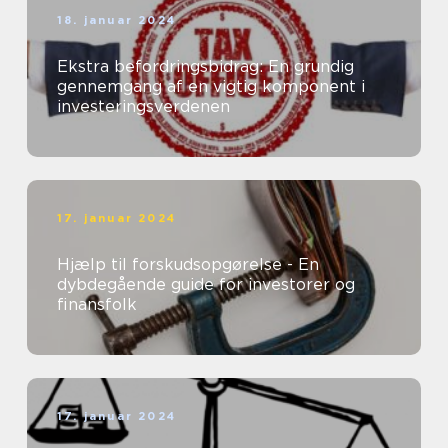
18. januar 2024
Ekstra befordringsbidrag: En grundig
gennemgang af en vigtig komponent i
investeringsverdenen
17. januar 2024
Hjælp til forskudsopgørelse - En
dybdegående guide for investorer og
finansfolk
17. januar 2024