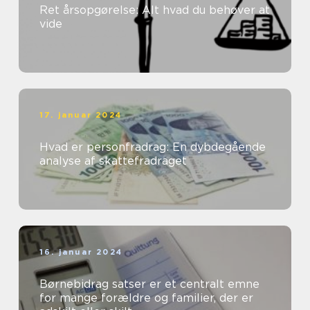
Ret årsopgørelse: Alt hvad du behøver at
vide
17. januar 2024
Hvad er personfradrag: En dybdegående
analyse af skattefradraget
16. januar 2024
Børnebidrag satser er et centralt emne
for mange forældre og familier, der er