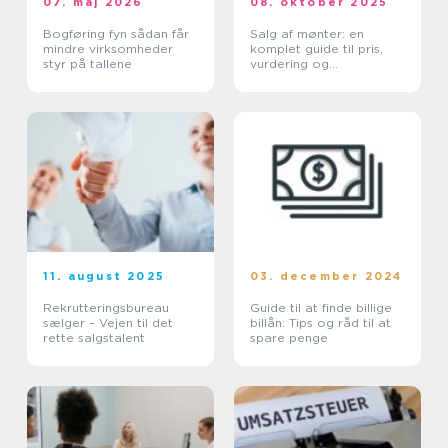
07. maj 2026
08. oktober 2025
Bogføring fyn sådan får
Salg af mønter: en
mindre virksomheder
komplet guide til pris,
styr på tallene
vurdering og
salgskanaler
11. august 2025
03. december 2024
Rekrutteringsbureau
Guide til at finde billige
sælger – Vejen til det
billån: Tips og råd til at
rette salgstalent
spare penge