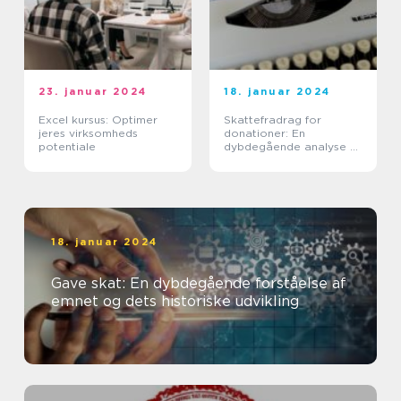
23. januar 2024
18. januar 2024
Excel kursus: Optimer
Skattefradrag for
jeres virksomheds
donationer: En
potentiale
dybdegående analyse af
vigtigheden og
udviklingen af dette
emne
18. januar 2024
Gave skat: En dybdegående forståelse af
emnet og dets historiske udvikling