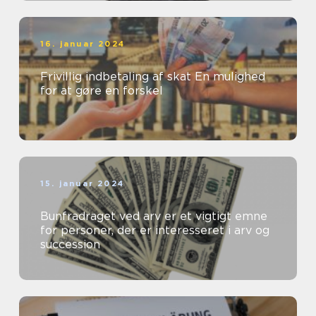
16. januar 2024
Frivillig indbetaling af skat En mulighed
for at gøre en forskel
15. januar 2024
Bunfradraget ved arv er et vigtigt emne
for personer, der er interesseret i arv og
succession