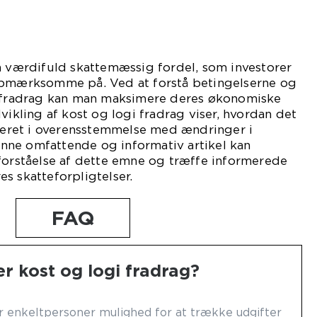
n værdifuld skattemæssig fordel, som investorer
opmærksomme på. Ved at forstå betingelserne og
i fradrag kan man maksimere deres økonomiske
vikling af kost og logi fradrag viser, hvordan det
steret i overensstemmelse med ændringer i
ne omfattende og informativ artikel kan
forståelse af dette emne og træffe informerede
s skatteforpligtelser.
FAQ
r kost og logi fradrag?
er enkeltpersoner mulighed for at trække udgifter