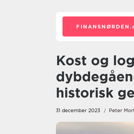
FINANSNØRDEN.
Kost og logi fradrag – En
dybdegåend
historisk 
31 december 2023
Peter Mor