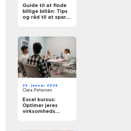
Guide til at finde
billige billån: Tips
og råd til at spare
penge
23. januar 2024
Clara Petersen
Excel kursus:
Optimer jeres
virksomheds
potentiale