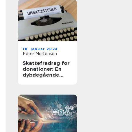
18. januar 2024
Peter Mortensen
Skattefradrag for
donationer: En
dybdegående
analyse af
vigtigheden og
udviklingen af
dette emne