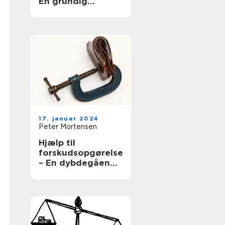
En grundig
gennemgang af
en vigtig
komponent i
investeringsverde
nen
17. januar 2024
Peter Mortensen
Hjælp til
forskudsopgørelse
– En dybdegående
guide for
investorer og
finansfolk