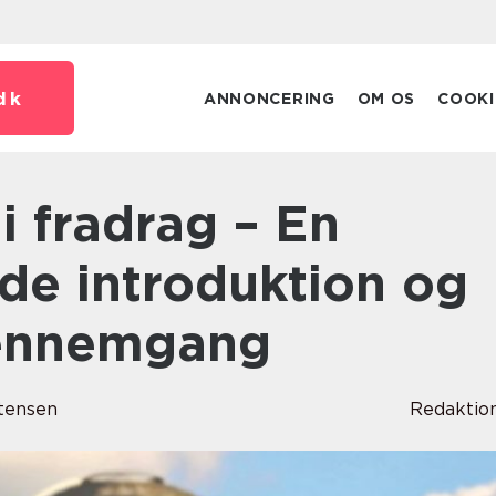
dk
ANNONCERING
OM OS
COOKI
e introduktion og
gennemgang
tensen
Redaktio