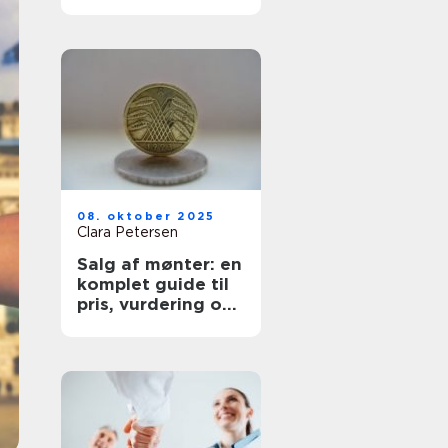
på tallene
08. oktober 2025
Clara Petersen
Salg af mønter: en
komplet guide til
pris, vurdering og
salgskanaler