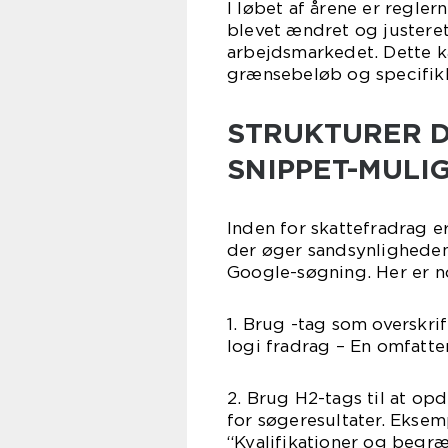
I løbet af årene er regler
blevet ændret og justere
arbejdsmarkedet. Dette ka
grænsebeløb og specifikke
STRUKTURER D
SNIPPET-MULI
Inden for skattefradrag e
der øger sandsynligheden 
Google-søgning. Her er no
1. Brug -tag som overskri
logi fradrag – En omfatte
2. Brug H2-tags til at opd
for søgeresultater. Eksem
“Kvalifikationer og begræ