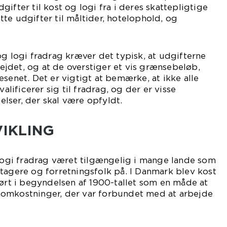
ifter til kost og logi fra i deres skattepligtige
te udgifter til måltider, hotelophold, og
og logi fradrag kræver det typisk, at udgifterne
rbejdet, og at de overstiger et vis grænsebeløb,
æsenet. Det er vigtigt at bemærke, at ikke alle
valificerer sig til fradrag, og der er visse
lser, der skal være opfyldt.
VIKLING
 logi fradrag været tilgængelig i mange lande som
tagere og forretningsfolk på. I Danmark blev kost
ført i begyndelsen af 1900-tallet som en måde at
omkostninger, der var forbundet med at arbejde