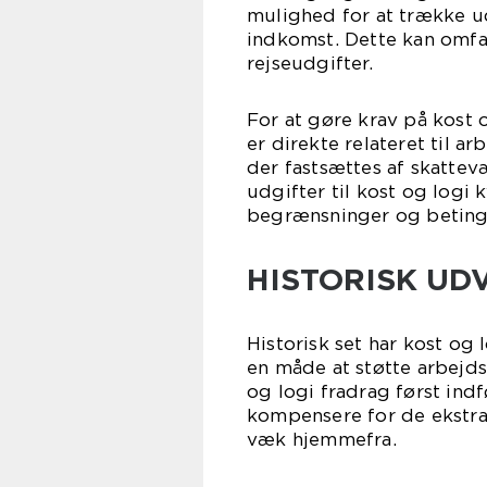
mulighed for at trække udg
indkomst. Dette kan omfat
rejseudgifter.
For at gøre krav på kost 
er direkte relateret til a
der fastsættes af skattev
udgifter til kost og logi k
begrænsninger og betinge
HISTORISK UD
Historisk set har kost og
en måde at støtte arbejds
og logi fradrag først ind
kompensere for de ekstra
væk hjemmefra.