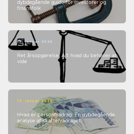
dybdegående guide for investorer og
finansfolk
17. januar 2024
Ret årsopgørelse: Alt hvad du behøver at
vide
17. januar 2024
Hvad er personfradrag: En dybdegående
analyse af skattefradraget