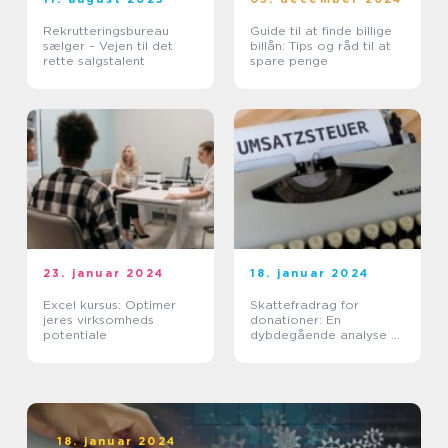
Rekrutteringsbureau
Guide til at finde billige
sælger – Vejen til det
billån: Tips og råd til at
rette salgstalent
spare penge
23. januar 2024
18. januar 2024
Excel kursus: Optimer
Skattefradrag for
jeres virksomheds
donationer: En
potentiale
dybdegående analyse af
vigtigheden og
udviklingen af dette
emne
18. januar 2024