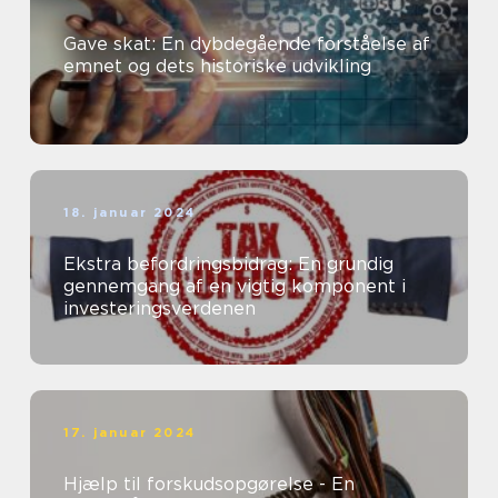
Gave skat: En dybdegående forståelse af
emnet og dets historiske udvikling
18. januar 2024
Ekstra befordringsbidrag: En grundig
gennemgang af en vigtig komponent i
investeringsverdenen
17. januar 2024
Hjælp til forskudsopgørelse - En