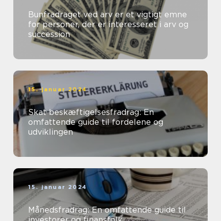
Bunfradraget ved arv er et vigtigt emne
for personer, der er interesseret i arv og
succession
15. januar 2024
Skat beskæftigelsesfradrag: En
omfattende guide til fordelene og
udviklingen
15. januar 2024
Månedsfradrag: En omfattende guide til
investorer og finansfolk