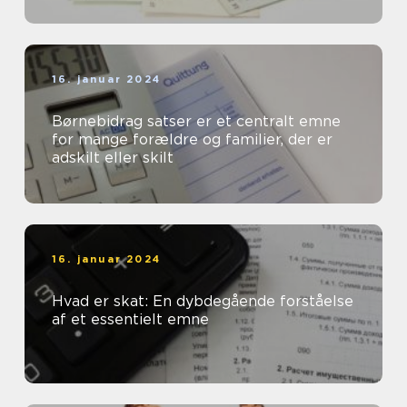
16. januar 2024
Børnebidrag satser er et centralt emne
for mange forældre og familier, der er
adskilt eller skilt
16. januar 2024
Hvad er skat: En dybdegående forståelse
af et essentielt emne