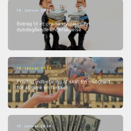
16. januar 2024
Bidrag til et online magasin: En
dybdegående undersøgelse
16. januar 2024
Frivillig indbetaling af skat En mulighed
for at gøre en forskel
15. januar 2024