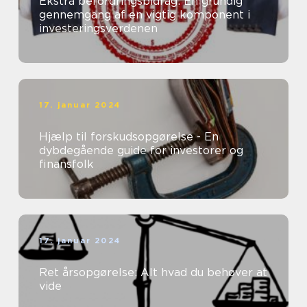
Ekstra befordringsbidrag: En grundig
gennemgang af en vigtig komponent i
investeringsverdenen
17. januar 2024
Hjælp til forskudsopgørelse - En
dybdegående guide for investorer og
finansfolk
17. januar 2024
Ret årsopgørelse: Alt hvad du behøver at
vide