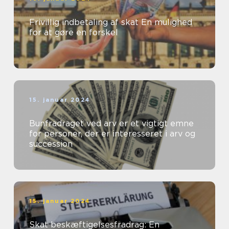
Frivillig indbetaling af skat En mulighed
for at gøre en forskel
15. januar 2024
Bunfradraget ved arv er et vigtigt emne
for personer, der er interesseret i arv og
succession
15. januar 2024
Skat beskæftigelsesfradrag: En