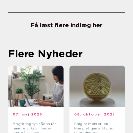
Få læst flere indlæg her
Flere Nyheder
07. maj 2026
08. oktober 2025
Bogføring fyn sådan får
Salg af mønter: en
mindre virksomheder
komplet guide til pris,
styr på tallene
vurdering og