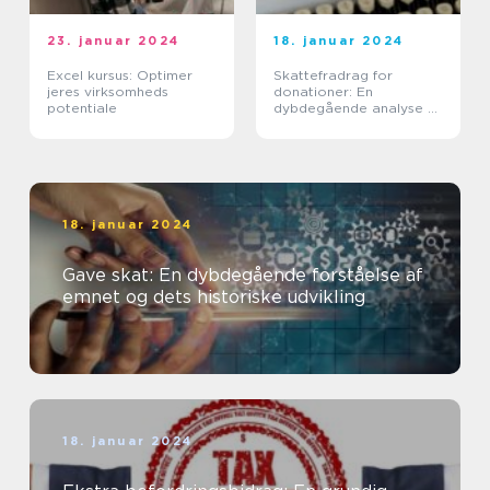
23. januar 2024
18. januar 2024
Excel kursus: Optimer
Skattefradrag for
jeres virksomheds
donationer: En
potentiale
dybdegående analyse af
vigtigheden og
udviklingen af dette
emne
18. januar 2024
Gave skat: En dybdegående forståelse af
emnet og dets historiske udvikling
18. januar 2024