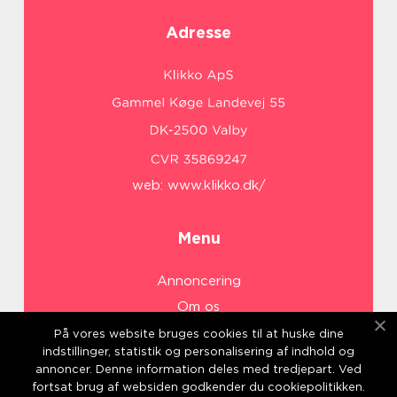
Adresse
web:
www.klikko.dk/
Menu
Annoncering
Om os
Cookies
På vores website bruges cookies til at huske dine
indstillinger, statistik og personalisering af indhold og
Kontakt os
annoncer. Denne information deles med tredjepart. Ved
Sitemap
fortsat brug af websiden godkender du cookiepolitikken.