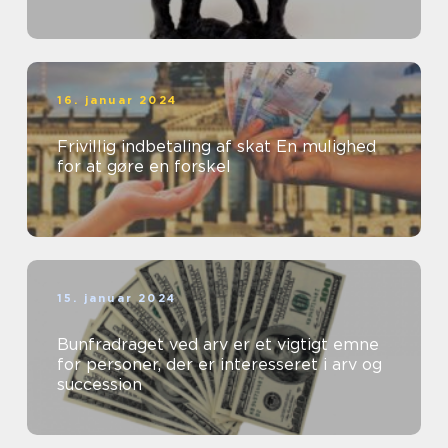
16. januar 2024
Frivillig indbetaling af skat En mulighed
for at gøre en forskel
15. januar 2024
Bunfradraget ved arv er et vigtigt emne
for personer, der er interesseret i arv og
succession