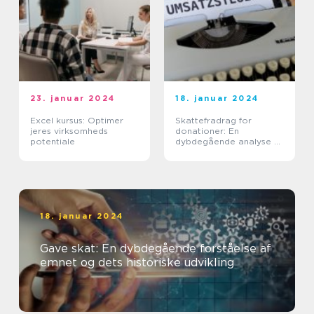
23. januar 2024
18. januar 2024
Excel kursus: Optimer
Skattefradrag for
jeres virksomheds
donationer: En
potentiale
dybdegående analyse af
vigtigheden og
udviklingen af dette
emne
18. januar 2024
Gave skat: En dybdegående forståelse af
emnet og dets historiske udvikling