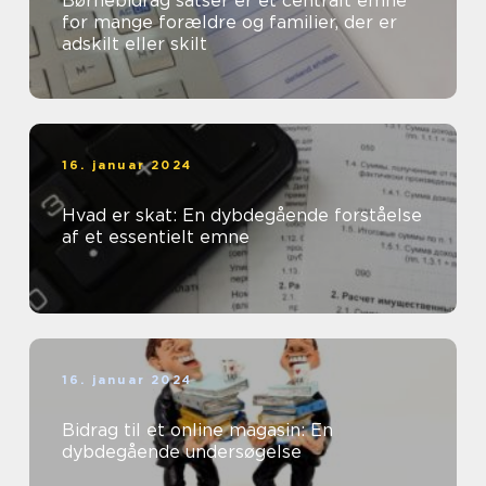
Børnebidrag satser er et centralt emne
for mange forældre og familier, der er
adskilt eller skilt
16. januar 2024
Hvad er skat: En dybdegående forståelse
af et essentielt emne
16. januar 2024
Bidrag til et online magasin: En
dybdegående undersøgelse