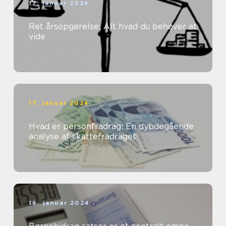
17. januar 2024
Ret årsopgørelse: Alt hvad du behøver at
vide
17. januar 2024
Hvad er personfradrag: En dybdegående
analyse af skattefradraget
16. januar 2024