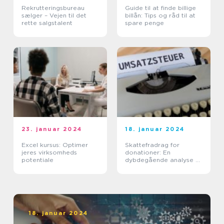
Rekrutteringsbureau
Guide til at finde billige
sælger – Vejen til det
billån: Tips og råd til at
rette salgstalent
spare penge
23. januar 2024
18. januar 2024
Excel kursus: Optimer
Skattefradrag for
jeres virksomheds
donationer: En
potentiale
dybdegående analyse af
vigtigheden og
udviklingen af dette
emne
18. januar 2024