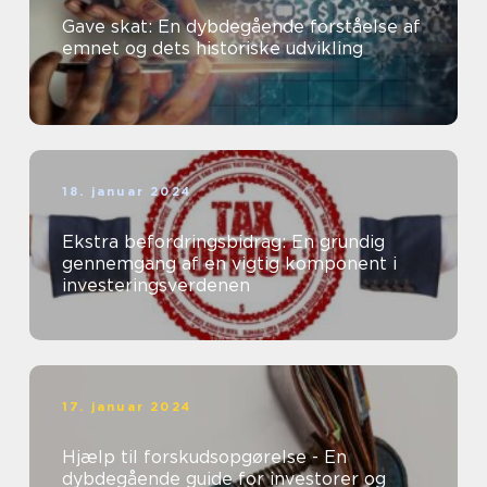
Gave skat: En dybdegående forståelse af
emnet og dets historiske udvikling
18. januar 2024
Ekstra befordringsbidrag: En grundig
gennemgang af en vigtig komponent i
investeringsverdenen
17. januar 2024
Hjælp til forskudsopgørelse - En
dybdegående guide for investorer og