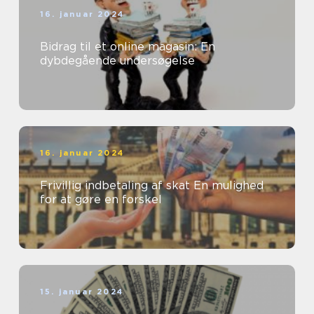
16. januar 2024
Bidrag til et online magasin: En
dybdegående undersøgelse
16. januar 2024
Frivillig indbetaling af skat En mulighed
for at gøre en forskel
15. januar 2024