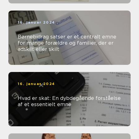
16. januar 2024
Børnebidrag satser er et centralt emne
for mange forældre og familier, der er
adskilt eller skilt
16. januar 2024
Hvad er skat: En dybdegående forståelse
af et essentielt emne