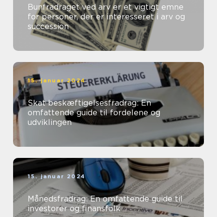
Bunfradraget ved arv er et vigtigt emne
for personer, der er interesseret i arv og
succession
15. januar 2024
Skat beskæftigelsesfradrag: En
omfattende guide til fordelene og
udviklingen
15. januar 2024
Månedsfradrag: En omfattende guide til
investorer og finansfolk