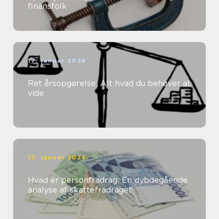
finansfolk
17. januar 2024
Ret årsopgørelse: Alt hvad du behøver at
vide
17. januar 2024
Hvad er personfradrag: En dybdegående
analyse af skattefradraget