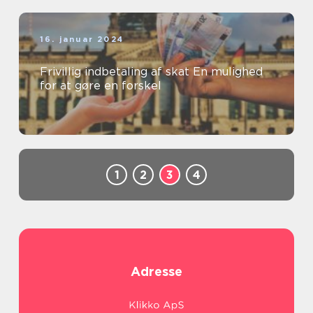
16. januar 2024
Frivillig indbetaling af skat En mulighed
for at gøre en forskel
1
2
3
4
Adresse