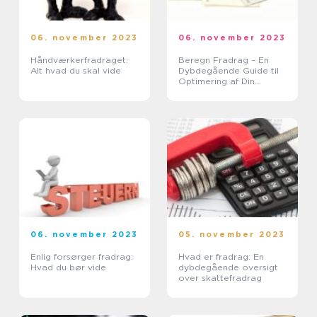
06. november 2023
06. november 2023
Håndværkerfradraget:
Beregn Fradrag – En
Alt hvad du skal vide
Dybdegående Guide til
Optimering af Din
Skattebyrde
06. november 2023
05. november 2023
Enlig forsørger fradrag:
Hvad er fradrag: En
Hvad du bør vide
dybdegående oversigt
over skattefradrag