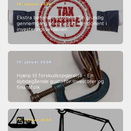
18. januar 2024
Ekstra befordringsbidrag: En grundig
gennemgang af en vigtig komponent i
investeringsverdenen
17. januar 2024
Hjælp til forskudsopgørelse - En
dybdegående guide for investorer og
finansfolk
17. januar 2024