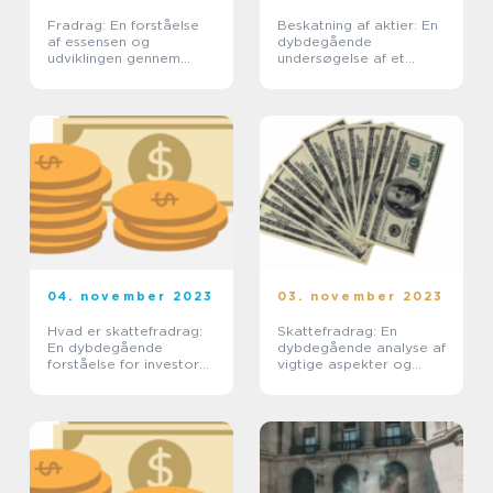
Fradrag: En forståelse
Beskatning af aktier: En
af essensen og
dybdegående
udviklingen gennem
undersøgelse af et
tiden
vigtigt emne for
investorer og finansfolk
04. november 2023
03. november 2023
Hvad er skattefradrag:
Skattefradrag: En
En dybdegående
dybdegående analyse af
forståelse for investorer
vigtige aspekter og
og finansfolk
historisk udvikling