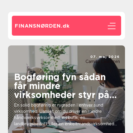
FINANSNØRDEN.
dk
07. maj 2026
Camilla Lauritzen
Bogføring fyn sådan
får mindre
virksomheder styr på
tallene
En solid bogføring er rygraden i enhver sund
virksomhed. Uanset om du driver en mindre
håndværksvirksomhed, en butik, en
landbrugsbedrift eller en enkeltmandsvirksomhed
på Fyn, er regnskabet nøglen ti...