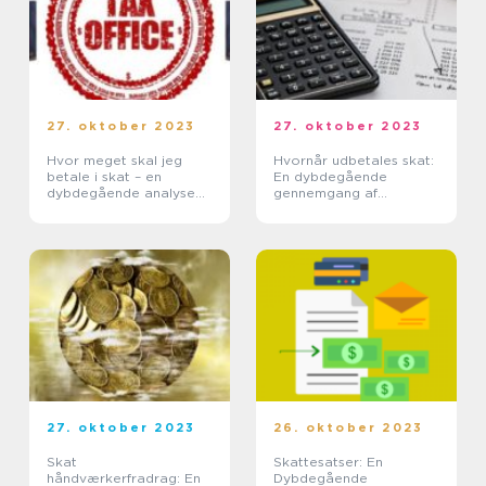
27. oktober 2023
27. oktober 2023
Hvor meget skal jeg
Hvornår udbetales skat:
betale i skat – en
En dybdegående
dybdegående analyse
gennemgang af
for investorer og
udbetalingsprocessen
finansfolk
27. oktober 2023
26. oktober 2023
Skat
Skattesatser: En
håndværkerfradrag: En
Dybdegående